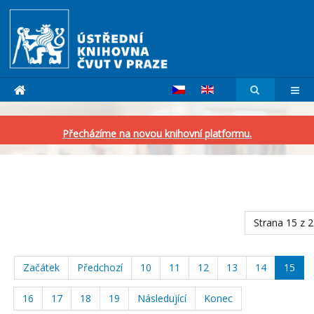
Přecházíme na novou knihovní platformu.
Strana 15 z 
Začátek
Předchozí
10
11
12
13
14
15
16
17
18
19
Následující
Konec