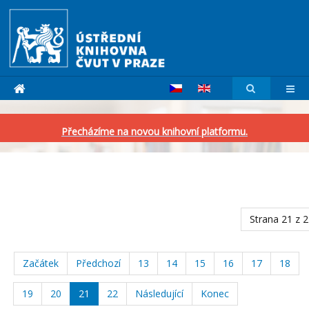
Přecházíme na novou knihovní platformu.
Strana 21 z 
Začátek
Předchozí
13
14
15
16
17
18
19
20
21
22
Následující
Konec