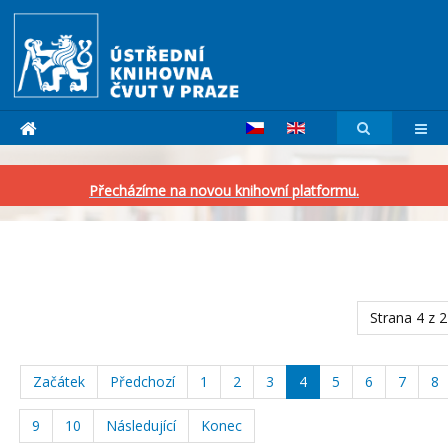
Přecházíme na novou knihovní platformu.
Strana 4 z 
Začátek
Předchozí
1
2
3
4
5
6
7
8
9
10
Následující
Konec