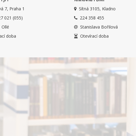
á 7, Praha 1
Sítná 3105, Kladno
7 021 (055)
224 358 455
 Ollé
Stanislava Bořilová
ací doba
Otevírací doba