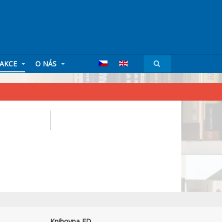
AKCE
O NÁS
Knihovna FD