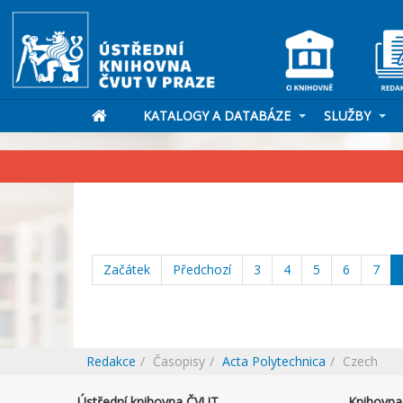
KATALOGY A DATABÁZE
SLUŽBY
Začátek
Předchozí
3
4
5
6
7
Redakce
Časopisy
Acta Polytechnica
Czech
Ústřední knihovna ČVUT
Knihovna 