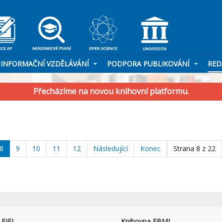
INFORMAČNÍ VZDĚLÁVÁNÍ
PODPORA PUBLIKOVÁNÍ
RED
Přecházíme na novou knihovní platformu.
8
9
10
11
12
Následující
Konec
Strana 8 z 22
FJFI
Knihovna FBMI