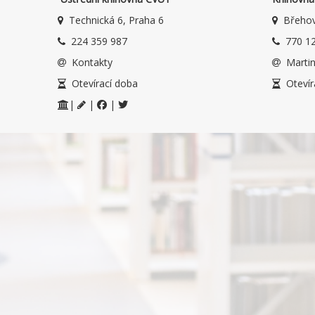
Technická 6, Praha 6
Břehov
224 359 987
770 12
Kontakty
Martin
Otevírací doba
Otevír
|
|
|