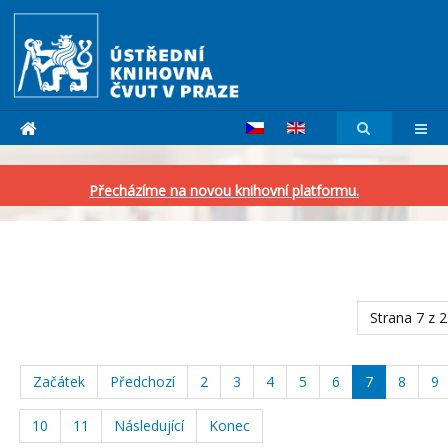
Přecházíme na novou knihovní platformu.
Strana 7 z 
Začátek
Předchozí
2
3
4
5
6
7
8
9
10
11
Následující
Konec