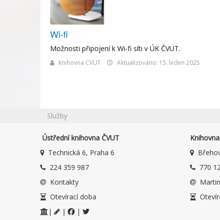
Wi-fi
Možnosti připojení k Wi-fi síti v ÚK ČVUT.
Knihovna CVUT
Aktualizováno: 15. leden 2025
Služby
Ústřední knihovna ČVUT
Knihovna 
Technická 6, Praha 6
Břehov
224 359 987
770 12
Kontakty
Martin
Otevírací doba
Otevír
|
|
|