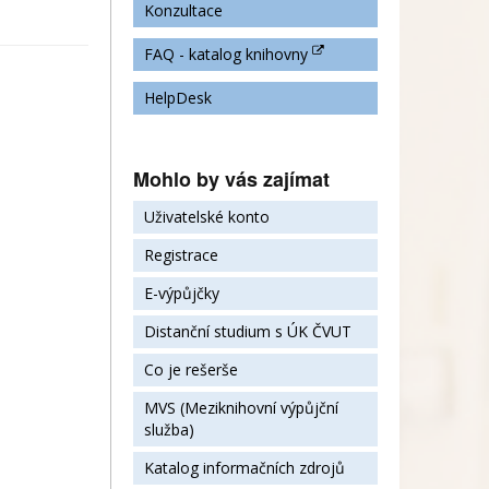
Konzultace
FAQ - katalog knihovny
HelpDesk
Mohlo by vás zajímat
Uživatelské konto
Registrace
E-výpůjčky
Distanční studium s ÚK ČVUT
Co je rešerše
MVS (Meziknihovní výpůjční
služba)
Katalog informačních zdrojů