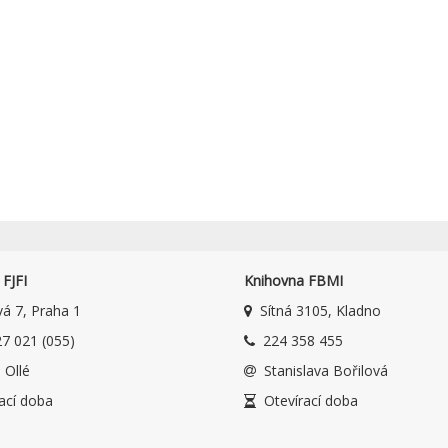
FJFI
Knihovna FBMI
á 7, Praha 1
Sítná 3105, Kladno
7 021 (055)
224 358 455
 Ollé
Stanislava Bořilová
ací doba
Otevírací doba