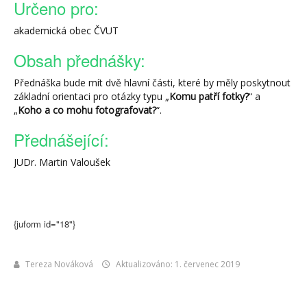
Určeno pro:
akademická obec ČVUT
Obsah přednášky:
Přednáška bude mít dvě hlavní části, které by měly poskytnout
základní orientaci pro otázky typu „
Komu patří fotky?
“ a
„
Koho a co mohu fotografovat?
“.
Přednášející:
JUDr. Martin Valoušek
{juform id="18"}
Tereza Nováková
Aktualizováno: 1. červenec 2019