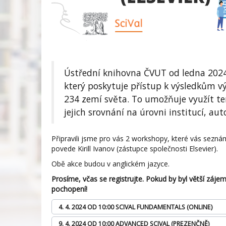
Ústřední knihovna ČVUT od ledna 2024 p
který poskytuje přístup k výsledkům 
234 zemí světa. To umožňuje využít t
jejich srovnání na úrovni institucí, au
Připravili jsme pro vás 2 workshopy, které vás sezn
povede Kirill Ivanov (zástupce společnosti Elsevier).
Obě akce budou v anglickém jazyce.
Prosíme, včas se registrujte. Pokud by byl větší záje
pochopení!
4. 4. 2024 OD 10:00
SCIVAL FUNDAMENTALS (ONLINE)
9. 4. 2024 OD 10:00
ADVANCED SCIVAL (PREZENČNĚ)