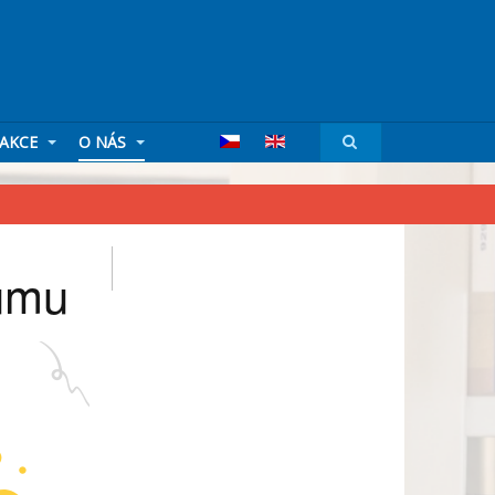
AKCE
O NÁS
kumu