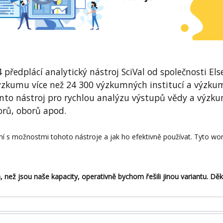
ředplácí analytický nástroj SciVal od společnosti Else
výzkumu více než 24 300 výzkumných institucí a výzku
ento nástroj pro rychlou analýzu výstupů vědy a výzk
torů, oborů apod.
ámí s možnostmi tohoto nástroje a jak ho efektivně používat. Tyto w
m, než jsou naše kapacity, operativně bychom řešili jinou variantu. D