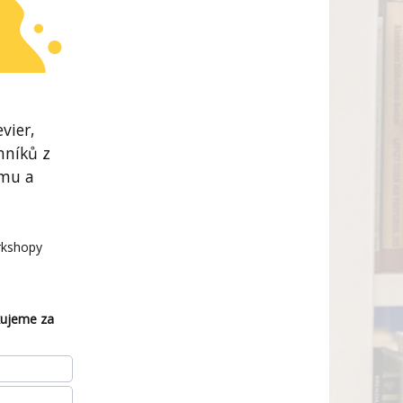
vier,
mníků z
umu a
orkshopy
ěkujeme za