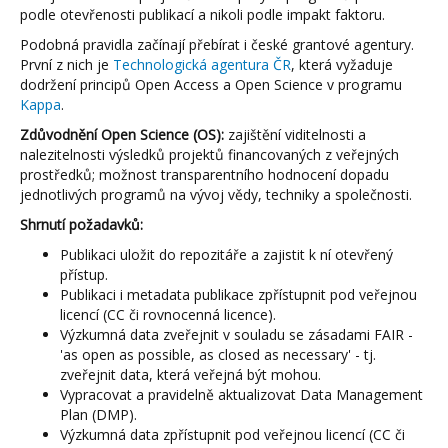
podle otevřenosti publikací a nikoli podle impakt faktoru.
Podobná pravidla začínají přebírat i české grantové agentury.
První z nich je
Technologická agentura ČR
, která vyžaduje
dodržení principů Open Access a Open Science v programu
Kappa
.
Zdůvodnění Open Science (OS):
zajištění viditelnosti a
nalezitelnosti výsledků projektů financovaných z veřejných
prostředků; možnost transparentního hodnocení dopadu
jednotlivých programů na vývoj vědy, techniky a společnosti.
Shrnutí požadavků:
Publikaci uložit do repozitáře a zajistit k ní otevřený
přístup.
Publikaci i metadata publikace zpřístupnit pod veřejnou
licencí (CC či rovnocenná licence).
Výzkumná data zveřejnit v souladu se zásadami FAIR -
'as open as possible, as closed as necessary' - tj.
zveřejnit data, která veřejná být mohou.
Vypracovat a pravidelně aktualizovat Data Management
Plan (DMP).
Výzkumná data zpřístupnit pod veřejnou licencí (CC či