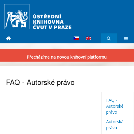
Přecházíme na novou knihovní platformu.
FAQ - Autorské právo
FAQ -
Autorské
právo
Autorská
práva